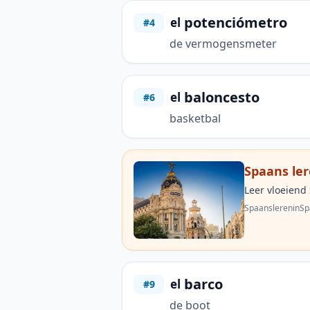
potenciómetro
el
#4
de vermogensmeter
baloncesto
el
#6
basketbal
Spaans ler
Leer vloeiend
SpaanslereninSp
barco
el
#9
de boot