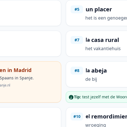
un placer
#5
het is een genoege
casa rural
la
#7
het vakantiehuis
abeja
en in Madrid
la
#8
 Spaans in Spanje.
de bij
anje.nl
Tip:
test jezelf met de Woo
remordimie
el
#10
wroeging