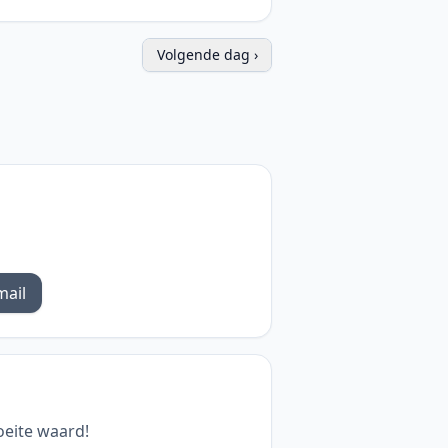
Volgende dag ›
mail
oeite waard!