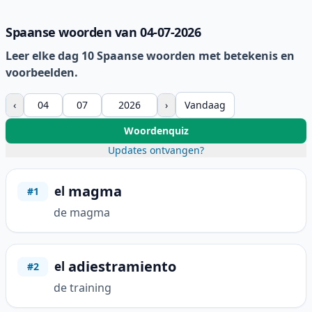
Spaanse woorden van 04-07-2026
Leer elke dag 10 Spaanse woorden met betekenis en
voorbeelden.
‹
›
Vandaag
Woordenquiz
Updates ontvangen?
magma
el
#1
de magma
adiestramiento
el
#2
de training