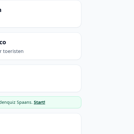
n
co
r toeristen
rdenquiz Spaans.
Start!