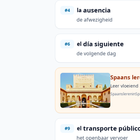
ausencia
la
#4
de afwezigheid
día siguiente
el
#6
de volgende dag
Spaans le
Leer vloeiend
SpaanslereninSp
transporte públic
el
#9
het openbaar vervoer