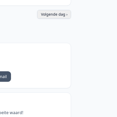
Volgende dag ›
mail
oeite waard!