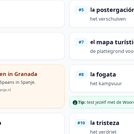
postergació
la
#5
het verschuiven
mapa turísti
el
#7
de plattegrond voo
fogata
ren in Granada
la
#8
 Spaans in Spanje.
het kampvuur
anje.nl
Tip:
test jezelf met de Woo
o
tristeza
la
#10
het verdriet