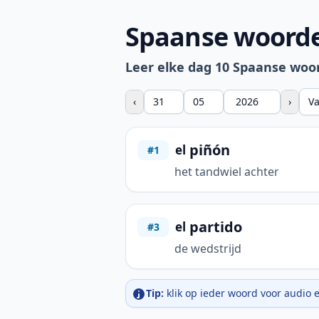
Spaanse woorde
Leer elke dag 10 Spaanse woo
‹
›
V
piñón
el
#1
het tandwiel achter
partido
el
#3
de wedstrijd
Tip:
klik op ieder woord voor audio 