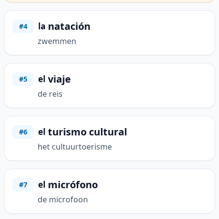
natación
la
#4
zwemmen
viaje
el
#5
de reis
turismo cultural
el
#6
het cultuurtoerisme
micrófono
el
#7
de microfoon