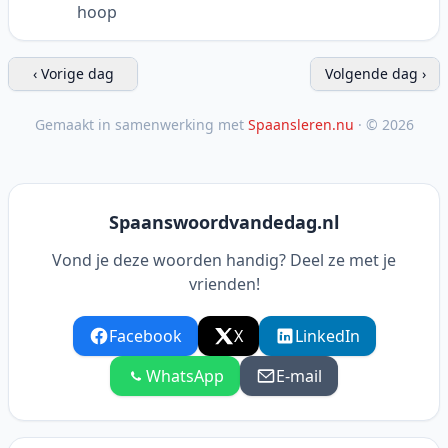
hoop
‹ Vorige dag
Volgende dag ›
Gemaakt in samenwerking met
Spaansleren.nu
· © 2026
Spaanswoordvandedag.nl
Vond je deze woorden handig? Deel ze met je
vrienden!
Facebook
X
LinkedIn
WhatsApp
E-mail