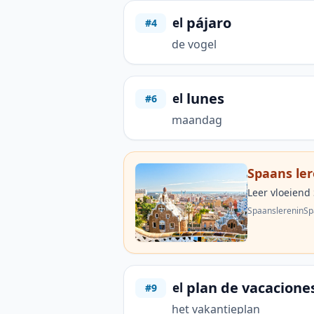
pájaro
el
#4
de vogel
lunes
el
#6
maandag
Spaans ler
Leer vloeiend
SpaanslereninSp
plan de vacacione
el
#9
het vakantieplan