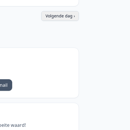
Volgende dag ›
mail
oeite waard!