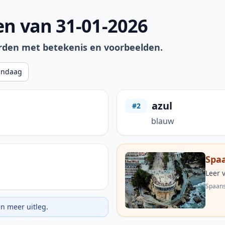
n van 31-01-2026
rden met betekenis en voorbeelden.
andaag
azul
#2
blauw
Spaa
Leer 
Spaans
en meer uitleg.