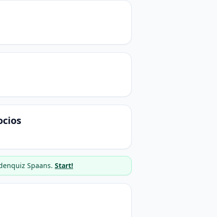
ocios
rdenquiz Spaans.
Start!