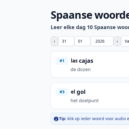
Spaanse woorde
Leer elke dag 10 Spaanse woo
‹
›
V
cajas
las
#1
de dozen
gol
el
#3
het doelpunt
Tip:
klik op ieder woord voor audio 