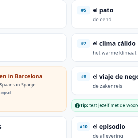
pato
el
#5
de eend
clima cálido
el
#7
het warme klimaat
viaje de neg
en in Barcelona
el
#8
 Spaans in Spanje.
de zakenreis
anje.nl
Tip:
test jezelf met de Woo
s
episodio
el
#10
de aflevering