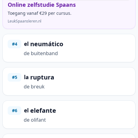
Online zelfstudie Spaans
Toegang vanaf €29 per cursus.
LeukSpaansleren.nl
neumático
el
#4
de buitenband
ruptura
la
#5
de breuk
elefante
el
#6
de olifant