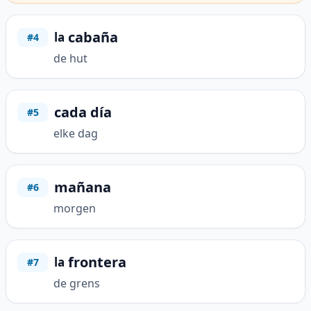
cabaña
la
#4
de hut
cada día
#5
elke dag
mañana
#6
morgen
frontera
la
#7
de grens