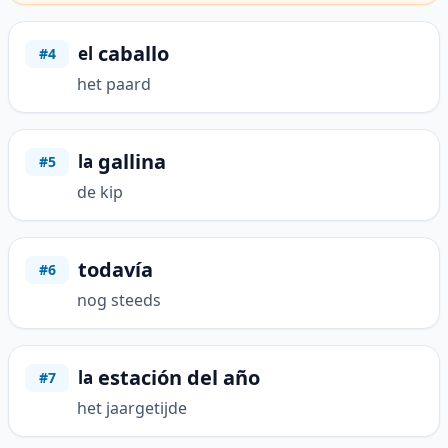
caballo
el
#4
het paard
gallina
la
#5
de kip
todavía
#6
nog steeds
estación del año
la
#7
het jaargetijde