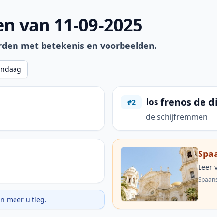
n van 11-09-2025
rden met betekenis en voorbeelden.
andaag
frenos de d
los
#2
de schijfremmen
Spaa
Leer 
Spaans
en meer uitleg.