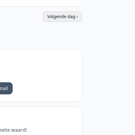
Volgende dag ›
mail
oeite waard!