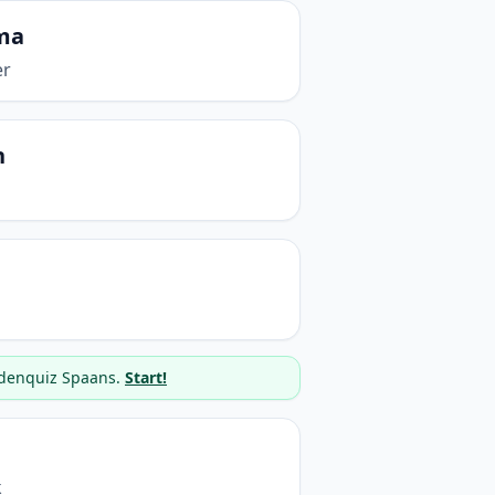
ima
er
n
rdenquiz Spaans.
Start!
k