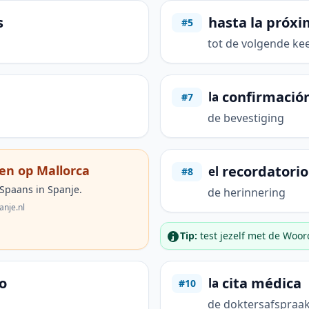
s
hasta la próx
#5
tot de volgende ke
confirmació
la
#7
de bevestiging
recordatorio
en op Mallorca
el
#8
 Spaans in Spanje.
de herinnering
anje.nl
Tip:
test jezelf met de Woo
o
cita médica
la
#10
de doktersafspraa