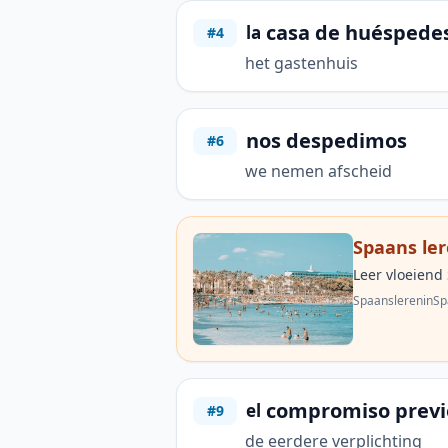
casa de huéspede
la
#4
het gastenhuis
nos despedimos
#6
we nemen afscheid
Spaans ler
Leer vloeiend
SpaanslereninSp
compromiso previ
el
#9
de eerdere verplichting