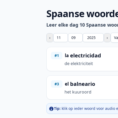
Spaanse woorde
Leer elke dag 10 Spaanse woo
‹
›
V
electricidad
la
#1
de elektriciteit
balneario
el
#3
het kuuroord
Tip:
klik op ieder woord voor audio 