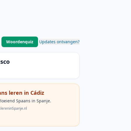
Woordenquiz
Updates ontvangen?
isco
ns leren in Cádiz
vloeiend Spaans in Spanje.
lereninSpanje.nl