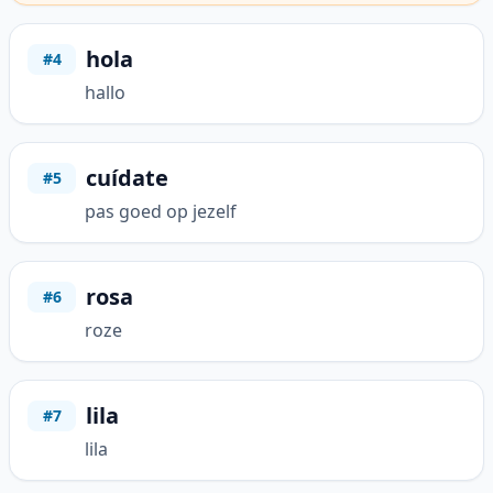
hola
#4
hallo
cuídate
#5
pas goed op jezelf
rosa
#6
roze
lila
#7
lila